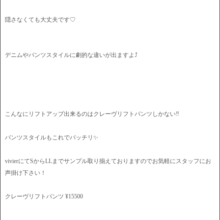
隠さなくても大丈夫です♡
デニムやパンツスタイルに劇的な違いが出ますよ⤴︎
こんなにリフトアップ出来るのはクレーヴリフトパンツしかない‼️
パンツスタイルもこれでバッチリ✨
vivierにてSからLLまでサンプル取り揃えておりますのでお気軽にスタッフにお
声掛け下さい！
クレーヴリフトパンツ ¥15500