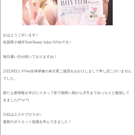
おはようございます✨
佐賀県小城市Total Beauty Salon ViVierです♪
毎日暑い日が続いておりますね！
25日26日とViVier全体研修の為大変ご迷惑をおかけしまして申し訳ございません
でした。
新たな新情報を学びにスタッフ皆で福岡へ朝から夕方までみっちりと勉強して
きました(*^o^*)
25日はエステプロラボ✨
最新のダイエット知識を学んできました！