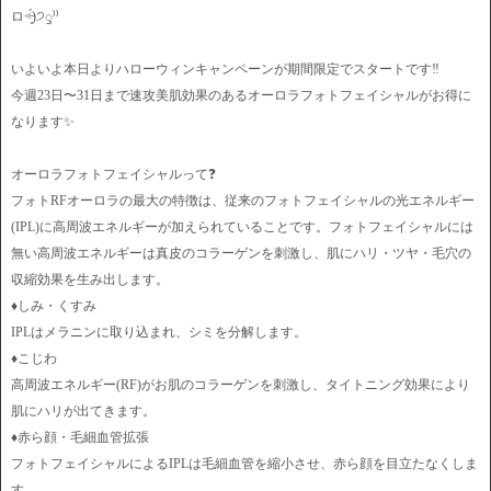
ロ˂̶͈́)੭ꠥ⁾⁾
いよいよ本日よりハローウィンキャンペーンが期間限定でスタートです‼️
今週23日〜31日まで速攻美肌効果のあるオーロラフォトフェイシャルがお得に
なります✨
オーロラフォトフェイシャルって❓
フォトRFオーロラの最大の特徴は、従来のフォトフェイシャルの光エネルギー
(IPL)に高周波エネルギーが加えられていることです。フォトフェイシャルには
無い高周波エネルギーは真皮のコラーゲンを刺激し、肌にハリ・ツヤ・毛穴の
収縮効果を生み出します。
♦︎しみ・くすみ
IPLはメラニンに取り込まれ、シミを分解します。
♦︎こじわ
高周波エネルギー(RF)がお肌のコラーゲンを刺激し、タイトニング効果により
肌にハリが出てきます。
♦︎赤ら顔・毛細血管拡張
フォトフェイシャルによるIPLは毛細血管を縮小させ、赤ら顔を目立たなくしま
す。