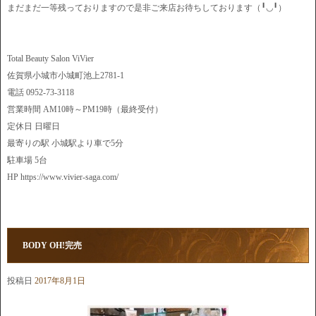
まだまだ一等残っておりますので是非ご来店お待ちしております（╹◡╹）
Total Beauty Salon ViVier
佐賀県小城市小城町池上2781-1
電話 0952-73-3118
営業時間 AM10時～PM19時（最終受付）
定休日 日曜日
最寄りの駅 小城駅より車で5分
駐車場 5台
HP https://www.vivier-saga.com/
BODY OH!完売
投稿日
2017年8月1日