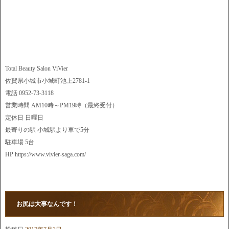
Total Beauty Salon ViVier
佐賀県小城市小城町池上2781-1
電話 0952-73-3118
営業時間 AM10時～PM19時（最終受付）
定休日 日曜日
最寄りの駅 小城駅より車で5分
駐車場 5台
HP https://www.vivier-saga.com/
お尻は大事なんです！