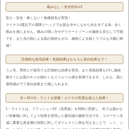
痛みなし！安全性MAX
安心・安全・痛くない！無痛脱毛が実現！
マイナス0度以下の霜降りヘッドでお肌を冷やしながら光を当てる為、全く
痛みを感じません。痛みの弱い方やデリケートゾーンの施術も安心して可能
です。また光の熱による肌の負担もゼロ。施術による肌トラブルも大幅に軽
減！
圧倒的な脱毛効果！美肌効果はもちろん美白効果まで！
うぶ毛、男性ヒゲ脱毛でも圧倒的な効果を実現。また美肌効果もUPし施術
後すぐにお肌のキメが細かくなりツルツル感を実感できます。しかも、肌に
透明感がでて美白効果まで感じられます。
光＋RFのE－ライトを搭載！エステの常識を超えた効果！
E－ライトとは、フラッシュ＋RF（高周波）を同時に照射し、光では届かな
い対象物に対してより効果を実現した最先端の施術方法です。コラーゲン生
成に重要な真皮層の深部に対してダイレクトに熱を与えることで、シミ、シ