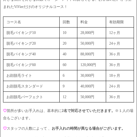
まれたViVierだけのオリジナルコース！
コース名
回数
料金
有効期限
脱毛バイキング10
10
28,000円
12ヶ月
脱毛バイキング20
20
50,000円
24ヶ月
脱毛バイキング40
40
88,000円
36ヶ月
脱毛バイキング60
60
120,000円
36ヶ月
お顔脱毛ライト
6
30,000円
18ヶ月
お顔脱毛スタンダード
9
40,000円
24ヶ月
お顔脱毛パーフェクト
12
50,000円
36ヶ月
♡
箇所が多いお手入れは、基本的に
2名で対応させていただきます。
※１人の場
合もございます。
♡
スタッフの人数によって 、
お手入れの時間が異なる場合がございます。