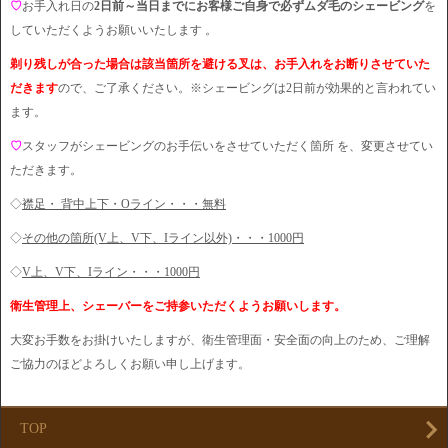
♡
お手入れ日の
2日前～当日までにお客様ご自身で必ずムダ毛のシェービング
を
していただくようお願いいたします 。
剃り残しが合った場合は該当箇所を避ける叉は、お手入れをお断りさせていた
だきます
ので、ご了承ください。※シェービングは2日前が効果的と言われてい
ます。
♡
スタッフがシェービングのお手伝いをさせていただく箇所 を、変更させてい
ただきます。
◇
襟足・ 背中上下・Oライン・・・無料
◇
その他の箇所(V上、V下、Iライン以外)・・・1000円
◇
V上、V下、Iライン・・・1000円
衛生管理上、シェーバーをご持参いただくようお願いします。
大変お手数をお掛けいたしますが、衛生管理面・安全面の向上のため、ご理解
ご協力のほどよろしくお願い申し上げます。
TOP