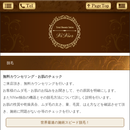
脱毛
無料カウンセリング・お肌のチェック
ご来店頂き、無料カウンセリングを行います。
お客様のムダ毛・お肌のお悩みをお聞きして、その原因を明確にします。
またViVier独自の機器とその脱毛方法について詳しく説明を行います。
お肌の性質や乾燥具合、ムダ毛の太さ、量、毛質、はえ方などを確認させて頂
き、施術に問題がないか等のチェックを行います。
世界最速の施術スピード脱毛！