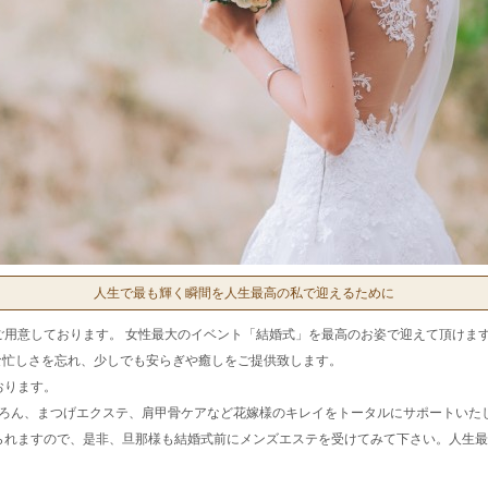
人生で最も輝く瞬間を人生最高の私で迎えるために
ご用意しております。 女性最大のイベント「結婚式」を最高のお姿で迎えて頂けま
んな忙しさを忘れ、少しでも安らぎや癒しをご提供致します。
おります。
ちろん、まつげエクステ、肩甲骨ケアなど花嫁様のキレイをトータルにサポートいた
られますので、是非、旦那様も結婚式前にメンズエステを受けてみて下さい。人生最