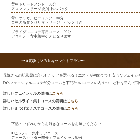
背中トリートメント 30分
アロママッサージ後,背中のパック
背中ケミカルピーリング 60分
背中の角質を取りマッサージ・パック付き
ブライダルエステ専用コース 90分
デコルテ・背中集中ケアとなります
〜直前駆け込み1dayセレクトプラン〜
花嫁さんの肌状態に合わせたケアを選べる！エステが初めてでも安心なフェイシ
Dr’sフェイシャルエステ60分コースと下記3つのコースの内１つ、どれを選んで頂いた
詳しいフェイシャルの説明は
こちら
詳しいセルライト集中コースの説明は
こちら
詳しいまつげエクステコースの説明は
こちら
下記のいずれかからお好きなコースをお選びください。
■セルライト集中ケアコース
フォースカッター90分＋フェイシャル60分