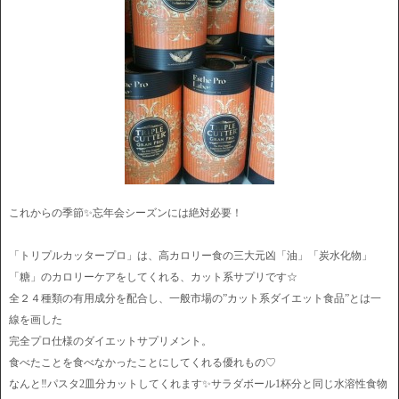
これからの季節✨忘年会シーズンには絶対必要！
「トリプルカッタープロ」は、高カロリー食の三大元凶「油」「炭水化物」
「糖」のカロリーケアをしてくれる、カット系サプリです☆
全２４種類の有用成分を配合し、一般市場の”カット系ダイエット食品”とは一
線を画した
完全プロ仕様のダイエットサプリメント。
食べたことを食べなかったことにしてくれる優れもの♡
なんと‼️パスタ2皿分カットしてくれます✨サラダボール1杯分と同じ水溶性食物