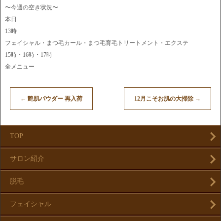
〜今週の空き状況〜
本日
13時
フェイシャル・まつ毛カール・まつ毛育毛トリートメント・エクステ
15時・16時・17時
全メニュー
←
艶肌パウダー 再入荷
12月こそお肌の大掃除
→
TOP
サロン紹介
脱毛
フェイシャル