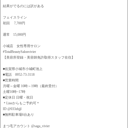
結果がでるのには訳がある
フェイスライン
初回 7,700円
通常 15,000円
小城店 女性専用サロン
#TotalBeautySalonvivier
【美容所登録・美容師免許取得スタッフ在住】
■佐賀県小城市小城町池上
■電話 0952-73-3118
■営業時間
月曜～金曜 10時～19時（最終受付）
土曜10時~17時
■定休日 日曜・祝日
＊Lineからもご予約可＊
ID @033zhjjl
■無料駐車場6台あり
まつ毛アカウント @saga_vivier