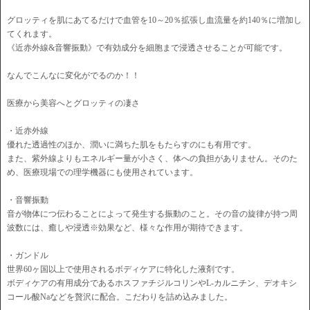
グロッティを肌にあてるだけで血管を10～20％拡張し血流量を約140％に増加し
てくれます。
《近赤外線&音響振動》で有効成分を細胞まで浸透させることが可能です。
なんでこんなに変化がでるのか！！
医療から美容へとグロッティの凄さ
・近赤外線
優れた透過性のほか、潤いに満ちた肌をもたらすのにも有用です。
また、紫外線よりもエネルギー量が小さく、体への負担がありません。そのた
め、医療現場での理学機器にも使用されています。
・音響振動
音が物体につ伝わることによって発生する振動のこと。その音の旋律が持つ周
波数には、癒しや浸透※効果など、様々な作用が期待できます。
・ガンドル
世界60ヶ国以上で使用されるボディケアに特化した液剤です。
ボディケアの有用成分であるホスファチジルコリンやL-カルニチン、デオキシ
コール酸Naなどを贅沢に配合。こだわりを詰め込みました。