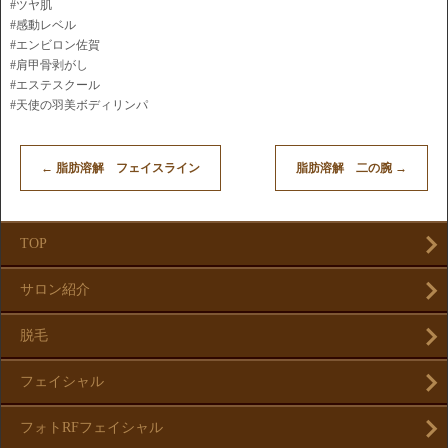
#ツヤ肌
#感動レベル
#エンビロン佐賀
#肩甲骨剥がし
#エステスクール
#天使の羽美ボディリンパ
←
脂肪溶解 フェイスライン
脂肪溶解 二の腕
→
TOP
サロン紹介
脱毛
フェイシャル
フォトRFフェイシャル