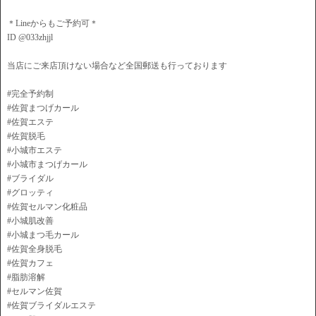
＊Lineからもご予約可＊
ID @033zhjjl
当店にご来店頂けない場合など全国郵送も行っております
#完全予約制
#佐賀まつげカール
#佐賀エステ
#佐賀脱毛
#小城市エステ
#小城市まつげカール
#ブライダル
#グロッティ
#佐賀セルマン化粧品
#小城肌改善
#小城まつ毛カール
#佐賀全身脱毛
#佐賀カフェ
#脂肪溶解
#セルマン佐賀
#佐賀ブライダルエステ