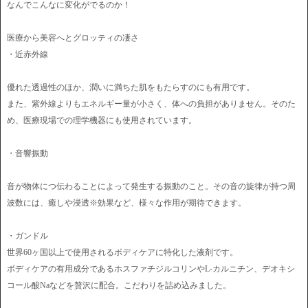
なんでこんなに変化がでるのか！
医療から美容へとグロッティの凄さ
・近赤外線
優れた透過性のほか、潤いに満ちた肌をもたらすのにも有用です。
また、紫外線よりもエネルギー量が小さく、体への負担がありません。そのた
め、医療現場での理学機器にも使用されています。
・音響振動
音が物体につ伝わることによって発生する振動のこと。その音の旋律が持つ周
波数には、癒しや浸透※効果など、様々な作用が期待できます。
・ガンドル
世界60ヶ国以上で使用されるボディケアに特化した液剤です。
ボディケアの有用成分であるホスファチジルコリンやL-カルニチン、デオキシ
コール酸Naなどを贅沢に配合。こだわりを詰め込みました。