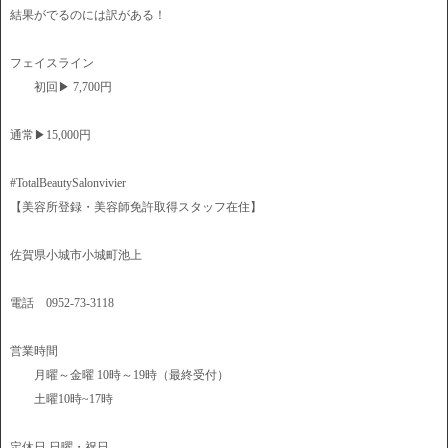
結果がでるのには訳がある！
フェイスライン
初回▶︎ 7,700円
通常▶︎15,000円
#TotalBeautySalonvivier
【美容所登録・美容師免許取得スタッフ在住】
佐賀県小城市小城町池上
電話 0952-73-3118
営業時間
月曜～金曜 10時～19時（最終受付）
土曜10時~17時
定休日 日曜・祝日