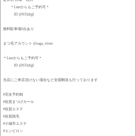
＊Lineからもご予約可＊
ID @033zhjjl
無料駐車場6台あり
まつ毛アカウント @saga_vivier
＊Lineからもご予約可＊
ID @033zhjjl
当店にご来店頂けない場合など全国郵送も行っております
#完全予約制
#佐賀まつげカール
#佐賀エステ
#佐賀脱毛
#小城市エステ
#エンビロン