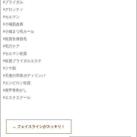
#ブライダル
#グロッティ
#セルマン
#小城肌改善
#小城まつ毛カール
#佐賀全身脱毛
#毛穴ケア
#セルマン佐賀
#佐賀ブライダルエステ
#ツヤ肌
#天使の羽美ボディリンパ
#エンビロン佐賀
#肩甲骨剥がし
#エステスクール
←
フェイスラインがスッキリ！