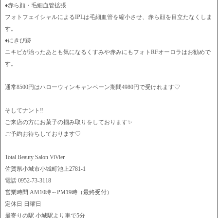
♦︎赤ら顔・毛細血管拡張
フォトフェイシャルによるIPLは毛細血管を縮小させ、赤ら顔を目立たなくしま
す。
♦︎にきび跡
ニキビが治ったあとも気になるくすみや赤みにもフォトRFオーロラはお勧めで
す。
通常8500円はハローウィンキャンペーン期間4980円で受けれます♡
そしてナント‼️
ご来店の方にお菓子の掴み取りをしております✨
ご予約お待ちしております♡
Total Beauty Salon ViVier
佐賀県小城市小城町池上2781-1
電話 0952-73-3118
営業時間 AM10時～PM19時（最終受付）
定休日 日曜日
最寄りの駅 小城駅より車で5分