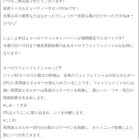
いつもご来店ありがとうございます♪
佐賀トータルビューティーサロンViVierです✨
台風も去り被害などはなかったでしょうか？佐賀も風がひどかったですね(● ˃̶͈̀
ロ˂̶͈́)੭ꠥ⁾⁾
いよいよ本日よりハローウィンキャンペーンが期間限定でスタートです‼️
今週23日〜31日まで速攻美肌効果のあるオーロラフォトフェイシャルがお得に
なります✨
オーロラフォトフェイシャルって❓
フォトRFオーロラの最大の特徴は、従来のフォトフェイシャルの光エネルギー
(IPL)に高周波エネルギーが加えられていることです。フォトフェイシャルには
無い高周波エネルギーは真皮のコラーゲンを刺激し、肌にハリ・ツヤ・毛穴の
収縮効果を生み出します。
♦︎しみ・くすみ
IPLはメラニンに取り込まれ、シミを分解します。
♦︎こじわ
高周波エネルギー(RF)がお肌のコラーゲンを刺激し、タイトニング効果により
肌にハリが出てきます。