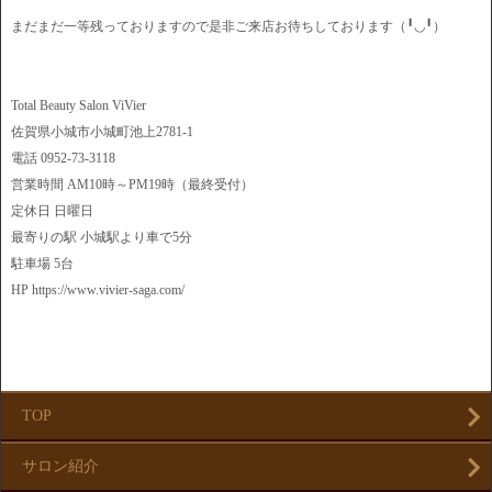
まだまだ一等残っておりますので是非ご来店お待ちしております（╹◡╹）
Total Beauty Salon ViVier
佐賀県小城市小城町池上2781-1
電話 0952-73-3118
営業時間 AM10時～PM19時（最終受付）
定休日 日曜日
最寄りの駅 小城駅より車で5分
駐車場 5台
HP https://www.vivier-saga.com/
TOP
サロン紹介