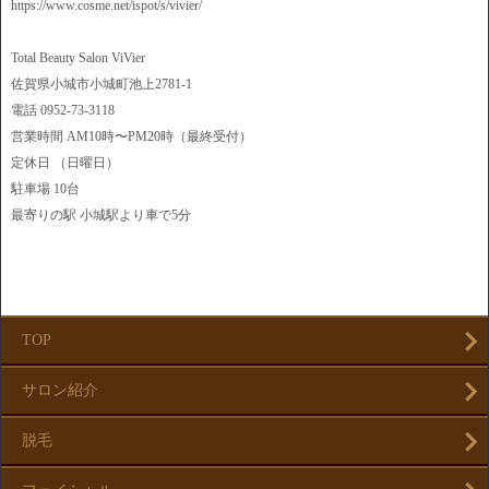
https://www.cosme.net/ispot/s/vivier/
Total Beauty Salon ViVier
佐賀県小城市小城町池上2781-1
電話 0952-73-3118
営業時間 AM10時〜PM20時（最終受付）
定休日 （日曜日）
駐車場 10台
最寄りの駅 小城駅より車で5分
TOP
サロン紹介
脱毛