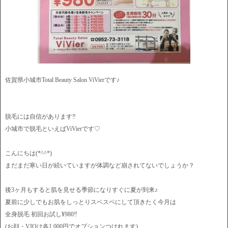
佐賀県小城市Total Beauty Salon ViVierです♪
脱毛には自信があります‼︎
小城市で脱毛といえばViVierです♡
こんにちは(*^^*)
まだまだ寒い日が続いていますが体調など崩されてないでしょうか？
後3ヶ月もすると肌を見せる季節になりすぐに夏が到来♪
夏前に少しでもお肌をしっとりスベスベにして頂きたく今月は
全身脱毛 初回お試し¥980‼️
(お顔・VIOは各1,000円でオプションつけれます)