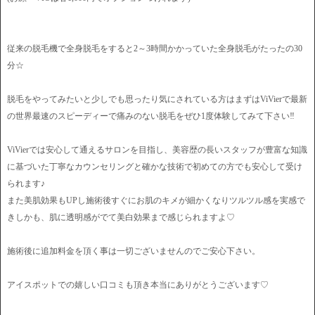
従来の脱毛機で全身脱毛をすると2～3時間かかっていた全身脱毛がたったの30
分☆
脱毛をやってみたいと少しでも思ったり気にされている方はまずはViVierで最新
の世界最速のスピーディーで痛みのない脱毛をぜひ1度体験してみて下さい‼︎
ViVierでは安心して通えるサロンを目指し、美容歴の長いスタッフが豊富な知識
に基づいた丁寧なカウンセリングと確かな技術で初めての方でも安心して受け
られます♪
また美肌効果もUPし施術後すぐにお肌のキメが細かくなりツルツル感を実感で
きしかも、肌に透明感がでて美白効果まで感じられますよ♡
施術後に追加料金を頂く事は一切ございませんのでご安心下さい。
アイスポットでの嬉しい口コミも頂き本当にありがとうございます♡