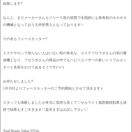
始致します‼️
なんと、まだメーカーさんもリリース前の状態で全国的にも発表前のホカホカ
の機械となっており九州初導入となっております✨
その名もフォースカッター‼️
エステサロンで知らない人はいない程の有名な、エステプロラボさんの初の痩
身機となり、プロラボさんの商品の中でもヘビーユーザーの多いトリプルカッ
ターと名前をかけてあるそうです(^○^)
お待たせしました‼︎
1月10日よりフォースカッターのご予約開始とさせて頂きます♬
スタッフも体験しましたが本当に気持ち良くて♡セルライト脂肪燃焼効果も抜
群で効果もすごすぎます♡是非まずはお試し下さい♡
Total Beauty Salon ViVier