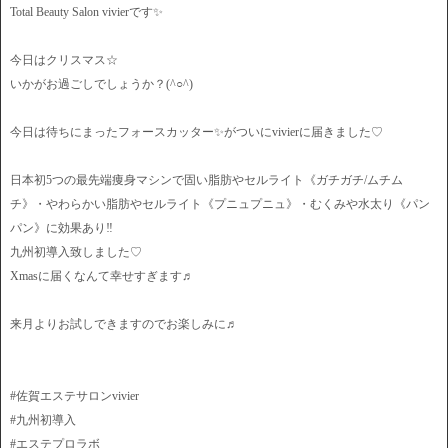
Total Beauty Salon vivierです✨
今日はクリスマス☆
いかがお過ごしでしょうか？(^○^)
今日は待ちにまったフォースカッター✨がついにvivierに届きました♡
日本初5つの最先端痩身マシンで固い脂肪やセルライト《ガチガチ/ムチム
チ》・やわらかい脂肪やセルライト《プニュプニュ》・むくみや水太り《パン
パン》に効果あり‼️
九州初導入致しました♡
Xmasに届くなんて幸せすぎます♬
来月よりお試しできますのでお楽しみに♬
#佐賀エステサロンvivier
#九州初導入
#エステプロラボ