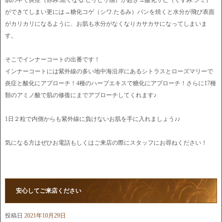
肌の中で炎症（赤み.黒くなる.ヒリヒリ感）が起き→酸化サビ（くすみ.シミ）
ができてしまい更には→糖化コゲ（シワ.たるみ）パンを焼くと水分が飛び表面
がカリカリになるように、お肌も水分がなくなりカサカサになってしまいま
す。
そこでインナーコートの出番です！
インナーコートには紫外線の多い地中海沿岸にあるシトラスとローズマリーで
炎症と酸化にアプローチ！4種のハーブエキスで糖化にアプローチ！さらに17種
類のアミノ酸で肌の修復にまでアプローチしてくれます♪
1日２粒で内側からも紫外線に負けないお肌を手に入れましょう♪♪
気になる方はぜひお電話もしくはご来店の際にスタッフにお尋ねください！
安心してご来店ください
投稿日
2021年10月29日