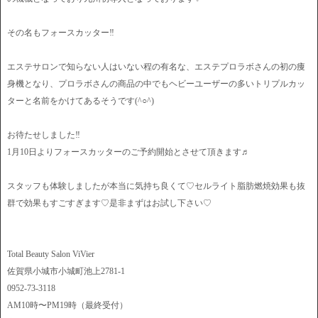
その名もフォースカッター‼️
エステサロンで知らない人はいない程の有名な、エステプロラボさんの初の痩
身機となり、プロラボさんの商品の中でもヘビーユーザーの多いトリプルカッ
ターと名前をかけてあるそうです(^○^)
お待たせしました‼︎
1月10日よりフォースカッターのご予約開始とさせて頂きます♬
スタッフも体験しましたが本当に気持ち良くて♡セルライト脂肪燃焼効果も抜
群で効果もすごすぎます♡是非まずはお試し下さい♡
Total Beauty Salon ViVier
佐賀県小城市小城町池上2781-1
0952-73-3118
AM10時〜PM19時（最終受付）