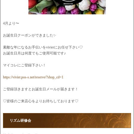
4月より〜
お誕生日クーポンができました✨
素敵な年になるお手伝いをvivierにお任せ下さい♡
お誕生日月は何度でもご使用可能です♪
マイコレにご登録下さい！
https://vivier.pos-s.net/reserve/?shop_cd=1
ご登録頂きますとお誕生日メールが届きます！
♡皆様のご来店心をよりお待ちしております♡
リズム研修会