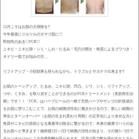
12月こそはお肌の大掃除を‼️
今年最後にツルツルのタマゴ肌に♡
即効性のある♡FCR♡
ニキビ・ニキビ跡・シミ・しわ・たるみ・毛穴の開き・角質によるゴワつき・
オイリー肌でお悩みの方…
リフトアップ・小顔効果も得られながら、トラブルとサヨナラ出来ます‼️
お肌のトーンアップ、たるみ、ニキビ跡、凹凸、シワ、シミ、リフトアップ、
つや、くすみ、を取り戻すことができるのがFCRトリートメント（美肌再生治
療）です！！「FCR」はハーブピールの一種で天然ハーブやサンゴの針状成分
をお肌に塗りこむことで、お肌の細胞活性化に働きかけるので、新しい細胞の
再生とターンオーバー（お肌の生まれ変わり周期）の正常化により余分な古い
角質やニキビの原因となる毒素等の除去に繋がるので、本来の健康でハリのあ
るお肌へと導きます！施術後1日～2日で細胞の活性が始まり、その後3～5日で
ターンオーバーによる自然剥離が見られます。FCRは肌で酸を溶かすケミカル