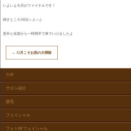
いよいよ今月がファイナルです！
残すところ18日(＞人＜;)
意外と佐賀から一時間半で車でいけましたよ
←
12月こそお肌の大掃除
TOP
サロン紹介
脱毛
フェイシャル
フォトRFフェイシャル