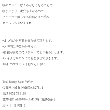
瞼のタルミ、むくみがなくなることで
瞼が上がり、毛穴も上がるので
ビューラー無しでも自然とまつ毛が
カールしちゃいます❣️
◉まつ毛のお写真を撮らせて頂きます。
◉お時間は30分かかります。
◉自信があるのでメジャーでまつ毛を計ります。
◉メイクはサロンにておとさせて頂きます。
◉当日のマスカラはお控え下さい。
Total Beauty Salon ViVier
佐賀県小城市小城町池上2781-1
電話 0952-73-3118
営業時間 AM10時～PM20時（最終受付）
定休日 （日曜日）