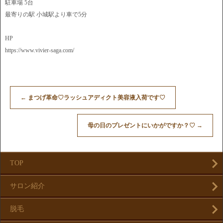
駐車場 5台
最寄りの駅 小城駅より車で5分
HP
https://www.vivier-saga.com/
←
まつげ革命♡ラッシュアディクト美容液入荷です♡
母の日のプレゼントにいかがですか？♡
→
TOP
サロン紹介
脱毛