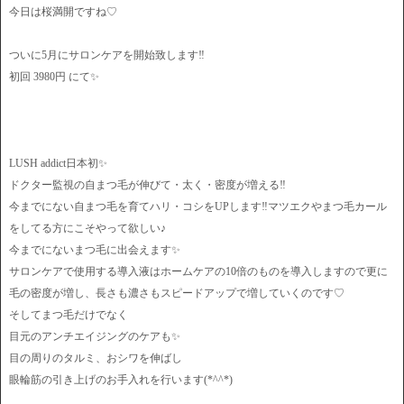
今日は桜満開ですね♡
ついに5月にサロンケアを開始致します‼️
初回 3980円 にて✨
LUSH addict日本初✨
ドクター監視の自まつ毛が伸びて・太く・密度が増える‼️
今までにない自まつ毛を育てハリ・コシをUPします‼️マツエクやまつ毛カール
をしてる方にこそやって欲しい♪
今までにないまつ毛に出会えます✨
サロンケアで使用する導入液はホームケアの10倍のものを導入しますので更に
毛の密度が増し、長さも濃さもスピードアップで増していくのです♡
そしてまつ毛だけでなく
目元のアンチエイジングのケアも✨
目の周りのタルミ、おシワを伸ばし
眼輪筋の引き上げのお手入れを行います(*^^*)