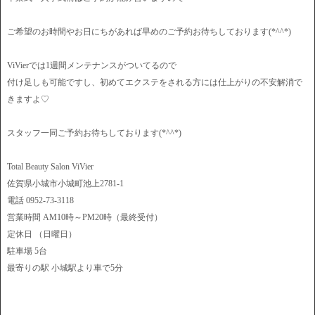
ご希望のお時間やお日にちがあれば早めのご予約お待ちしております(*^^*)
ViVierでは1週間メンテナンスがついてるので
付け足しも可能ですし、初めてエクステをされる方には仕上がりの不安解消で
きますよ♡
スタッフ一同ご予約お待ちしております(*^^*)
Total Beauty Salon ViVier
佐賀県小城市小城町池上2781-1
電話 0952-73-3118
営業時間 AM10時～PM20時（最終受付）
定休日 （日曜日）
駐車場 5台
最寄りの駅 小城駅より車で5分