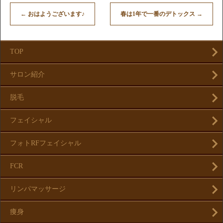
←
おはようございます♪
春は1年で一番のデトックス
→
TOP
サロン紹介
脱毛
フェイシャル
フォトRFフェイシャル
FCR
リンパマッサージ
痩身